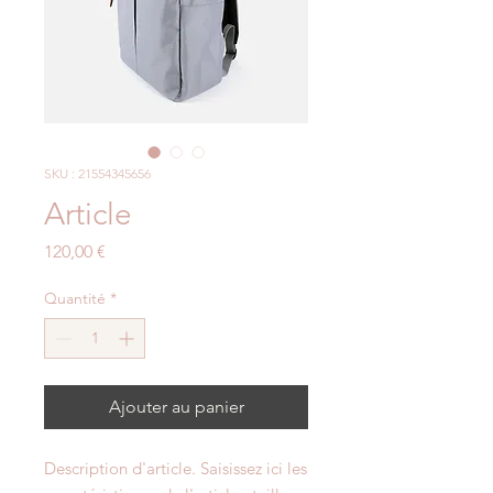
SKU : 21554345656
Article
Prix
120,00 €
Quantité
*
Ajouter au panier
Description d'article. Saisissez ici les 