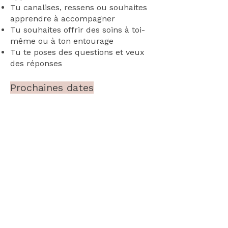
Tu canalises, ressens ou souhaites
apprendre à accompagner
Tu souhaites offrir des soins à toi-
même ou à ton entourage
Tu te poses des questions et veux
des réponses
Prochaines dates
Une nouvelle session s'ouvre
d'avril à décembre 2026, IL
RESTE 1 PLACE.
👉
Je souhaite voir la fiche
d'inscription
Et si tu ressens l’appel
de créer un
atelier en groupe
(entre ami·es,
collègues, etc.),
contacte-moi
pour organiser une journée sur-