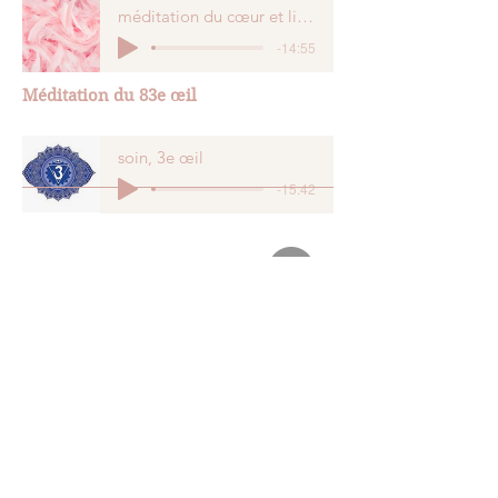
méditation du cœur et liberté
-14:55
Méditation du 83e
œil
soin, 3e œil
-15:42
Contactez moi
Charline Morilleau
06.68.00.74.46
charlinemorilleau@gmail.com
La Montagne -
Saint Brévin
l'Océan -
à distance