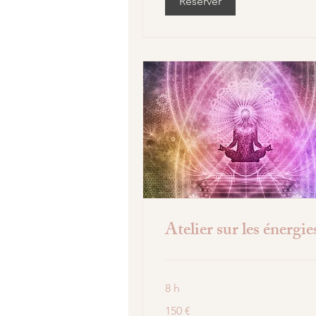
Réserver
Atelier sur les énergie
8 h
150
150 €
euros