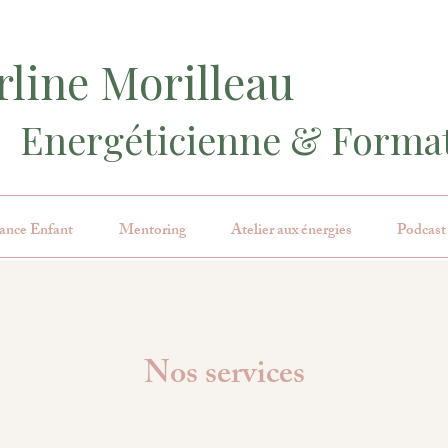
line Morilleau
Energéticienne & Format
ance Enfant
Mentoring
Atelier aux énergies
Podcast
Nos services