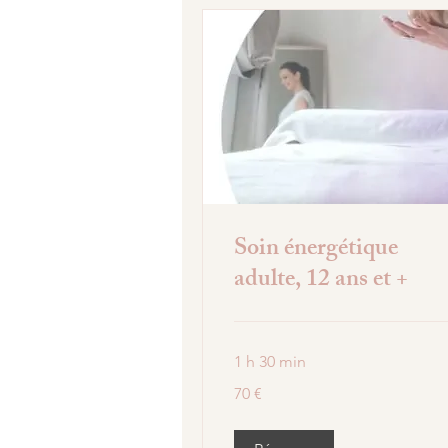
Soin énergétique
adulte, 12 ans et +
1 h 30 min
70
70 €
euros