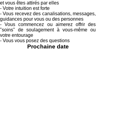
et vous êtes attirés par elles
- Votre intuition est forte
- Vous recevez des canalisations, messages,
guidances pour vous ou des personnes
- Vous commencez ou aimerez offrir des
"soins" de soulagement à vous-même ou
votre entourage
- Vous vous posez des questions
Prochaine
date
SAMEDI 26 AVRIL 2025
< Accueil
POUR TOUTE DEMANDE
D'INFORMATION,
CONTACTEZ MOI PAR
TELEPHONE
OU MAIL
Temps
De 9h45 à 17h00.
Le repas du midi est un temps de partage,
chaque participant apporte son repas.
Tarifs
150€ la journée